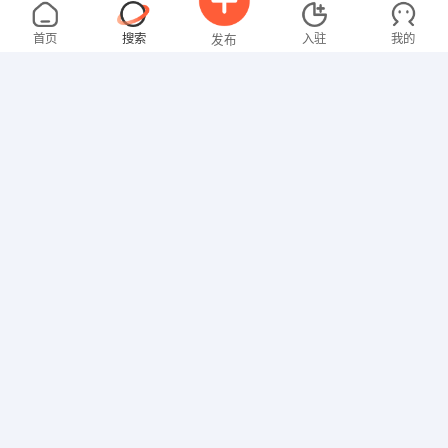
邓先生
5000-8000元
08-06
不限区域
全职
高中
首页
搜索
入驻
我的
发布
技工/普工
朱女士
3000-4000元
08-06
不限区域
全职
招聘信息
求职简历
贸易/采购
梁先生
4000-5000元
08-06
不限区域
全职
高中
行政/后勤
林先生
5000-8000元
08-01
不限区域
全职
大专