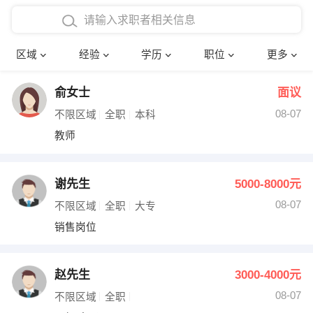
在校学生工作经验
本科
行政后勤
建筑装潢
确定
区域
经验
学历
职位
更多
三年以上工作经验
硕士
销售岗位
教师
俞女士
面议
四年以上工作经验
博士
文员
护士
08-07
不限区域
全职
本科
五年以上工作经验
财务会计
传单派发
教师
十年以上工作经验
超市零售
促销导购
谢先生
5000-8000元
网络IT
保健按摩
08-07
不限区域
全职
大专
销售岗位
快递员
前台接待
收银员
技术员/工程师
赵先生
3000-4000元
08-07
水电/机修
部门经理
不限区域
全职